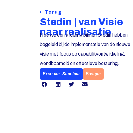
Terug
Stedin | van Visie
naar realisatie
Hoe we een afdeling binnen Stedin hebben
begeleid bij de implementatie van de nieuwe
visie met focus op capabilityontwikkeling,
wendbaarheid en effectieve besturing.
Executie | Structuur
Energie