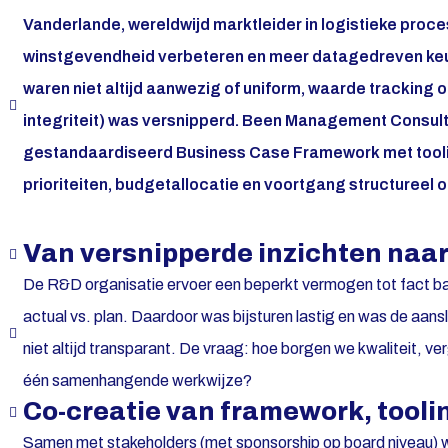
Vanderlande, wereldwijd marktleider in logistieke proc
winstgevendheid verbeteren en meer datagedreven ke
waren niet altijd aanwezig of uniform, waarde tracking on
integriteit) was versnipperd. Been Management Consul
gestandaardiseerd Business Case Framework met tooli
prioriteiten, budgetallocatie en voortgang structureel 
Van versnipperde inzichten naar
De R&D organisatie ervoer een beperkt vermogen tot fact base
actual vs. plan. Daardoor was bijsturen lastig en was de aanslu
niet altijd transparant. De vraag: hoe borgen we kwaliteit, ver
één samenhangende werkwijze?
Co-creatie van framework, tool
Samen met stakeholders (met sponsorship op board niveau) we