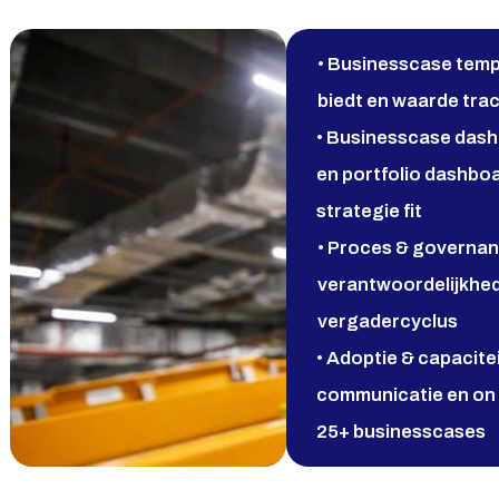
• Businesscase templ
biedt en waarde trac
• Businesscase dashbo
en portfolio dashboa
strategie fit
• Proces & governanc
verantwoordelijkhe
vergadercyclus
• Adoptie & capacite
communicatie en on 
25+ businesscases