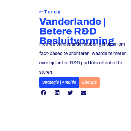
Terug
Vanderlande |
Betere R&D
Besluitvorming
Hoe we Vanderlande hebben geholpen om
fact-based te prioriteren, waarde te meten
over tijd en het R&D portfolio effectief te
sturen.
Strategie | Ambitie
Energie