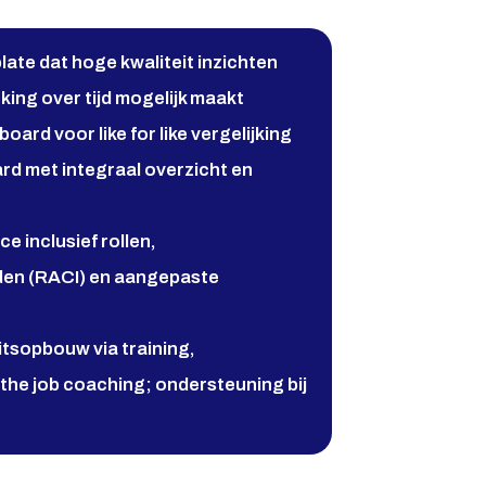
ate dat hoge kwaliteit inzichten
king over tijd mogelijk maakt
ard voor like for like vergelijking
rd met integraal overzicht en
e inclusief rollen,
den (RACI) en aangepaste
itsopbouw via training,
the job coaching; ondersteuning bij